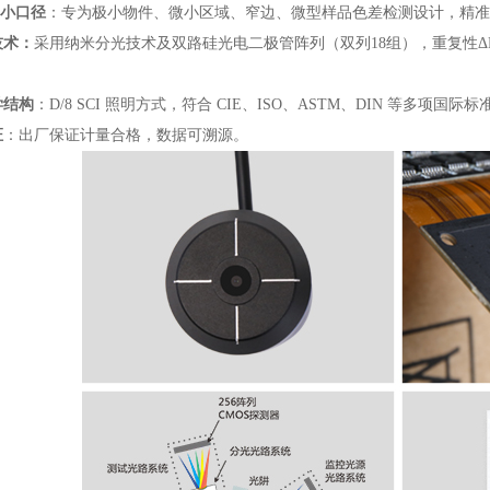
 超小口径
：专为极小物件、微小区域、窄边、微型样品色差检测设计，精
技术：
采用纳米分光技术及双路硅光电二极管阵列（双列18组），重复性ΔE*ab
学结构
：D/8 SCI 照明方式，符合 CIE、ISO、ASTM、DIN 等多项国际标
证
：出厂保证计量合格，数据可溯源。