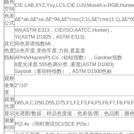
颜色
CIE LAB,XYZ,Yxy,LCh,CIE LUV,Musell,s-RGB,Hunte
空间
色差
ΔE*ab,ΔE*uv,ΔE*94,ΔE*cmc(2:1),ΔE*cmc(1:1),ΔE*0
公式
WI(ASTM E313，CIE/ISO,AATCC,Hunter)，
YI(ASTM D1925，ASTM E313),
其它
同色异谱指数Mt，
色度
沾色牢度,变色牢度,力份,遮盖度
指标
APHA/Hazen/Pt-Co（铂钴指数），Gardner指数
8度光泽度,555色调分类 ,雾度(ASTM D1003)
Saybolt（塞伯特指数），ASTM D1500色标
观察
者角
2°/10°
度
观测
D65,A,C,D50,D55,D75,F1,F2,F3,F4,F5,F6,F7,F8,F9,
光源
显示
光谱图/数据，样品色度值，色差值/图，色品图，颜
测量
约2.4s（同时测试SCI/SCE 约5s）
时间