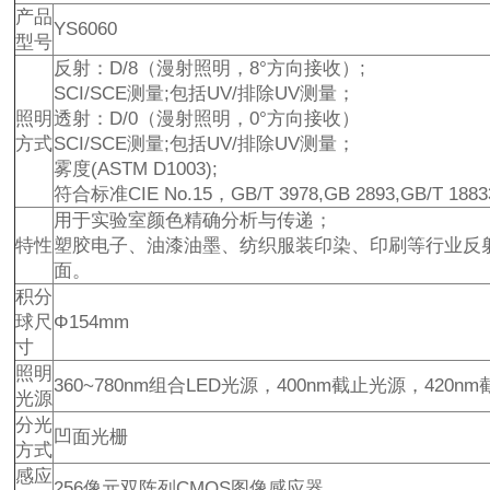
产品
YS6060
型号
反射：D/8（漫射照明，8°方向接收）;
SCI/SCE测量;包括UV/排除UV测量；
照明
透射：D/0（漫射照明，0°方向接收）
方式
SCI/SCE测量;包括UV/排除UV测量；
雾度(ASTM D1003);
符合标准CIE No.15，GB/T 3978,GB 2893,GB/T 18833,
用于实验室颜色精确分析与传递；
特性
塑胶电子、油漆油墨、纺织服装印染、印刷等行业反
面。
积分
球尺
Φ154mm
寸
照明
360~780nm组合LED光源，400nm截止光源，420n
光源
分光
凹面光栅
方式
感应
256像元双阵列CMOS图像感应器