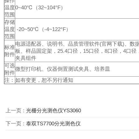
操作
温度
0~40℃（32~104°F）
范围
存储
温度
-20~50℃（-4~122°F）
范围
电源适配器、说明书、品质管理软件(官网下载)、数
标准
板、样品固定架，25.4口径，15口径，8口径，4口
附件
夹具组件
可选
微型打印机、仪器倒置测试夹具、培养皿
附件
注：
如有变更，恕不另行通知
上一页 :
光栅分光测色仪YS3060
下一页 :
泰双TS7700分光测色仪