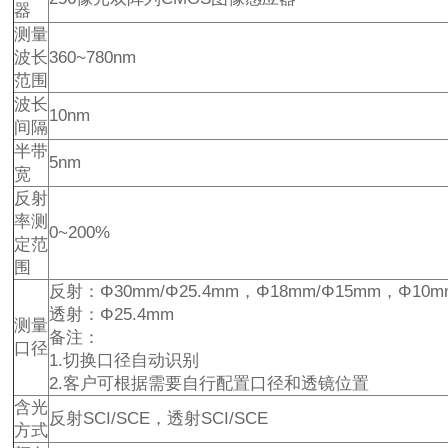
器
测量
波长
360~780nm
范围
波长
10nm
间隔
半带
5nm
宽
反射
率测
0~200%
定范
围
反射：Φ30mm/Φ25.4mm，Φ18mm/Φ15mm，Φ10
透射：Φ25.4mm
测量
备注：
口径
1.切换口径自动识别
2.客户可根据需要自行配置口径和透镜位置
含光
反射SCI/SCE，透射SCI/SCE
方式