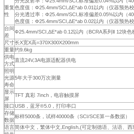
分光反射率：Φ25.4mm/SCI,标准偏差0.04%以内（40
重复
色度值：Φ25.4mm/SCI,ΔE*ab 0.01以内（仪器
性
分光透过率：Φ25.4mm/SCI,标准偏差0.05%以内（40
色度值：Φ25.4mm/SCI,ΔE*ab 0.02以内（仪器
台间
Φ25.4mm/SCI,ΔE*ab 0.12以内（BCRA系列Ⅱ 1
差
尺寸
长X宽X高=370X300X200mm
重量
约9.6kg
供电
直流24V,3A电源适配器供电
方式
照明
光源
5年大于300万次测量
寿命
显示
TFT 真彩 7inch，电容触摸屏
屏
接口
USB，蓝牙®5.0，打印串口
存储
标样5000条，试样40000条（SCI/SCE算一条数据）
数据
语言
简体中文，繁体中文,English,(可定制德语、法语、西