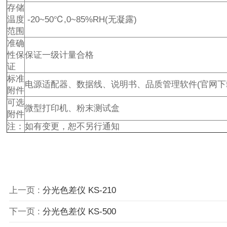
存储
温度
-20~50℃,0~85%RH(无凝露)
范围
准确
性保
保证一级计量合格
证
标准
电源适配器、数据线、说明书、品质管理软件(官网下
附件
可选
微型打印机、粉末测试盒
附件
注：
如有变更，恕不另行通知
上一页 :
分光色差仪 KS-210
下一页 :
分光色差仪 KS-500