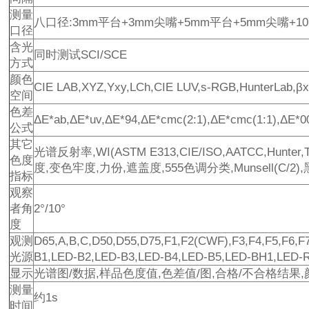
测量
八口径:3mm平台+3mm尖嘴+5mm平台+5mm尖嘴+10
口径
含光
同时测试SCI/SCE
方式
颜色
CIE LAB,XYZ,Yxy,LCh,CIE LUV,s-RGB,HunterLab,βx
空间
色差
ΔE*ab,ΔE*uv,ΔE*94,ΔE*cmc(2:1),ΔE*cmc(1:1),ΔE*0
公式
其它
光谱反射率,WI(ASTM E313,CIE/ISO,AATCC,Hunter,
色度
度,变色牢度,力份,遮盖度,555色调分类,Munsell(C/2
指标
观察
者角
2°/10°
度
观测
D65,A,B,C,D50,D55,D75,F1,F2(CWF),F3,F4,F5,F6,F7
光源
B1,LED-B2,LED-B3,LED-B4,LED-B5,LED-BH1
显示
光谱图/数据,样品色度值,色差值/图,合格/不合格结果
测量
约1s
时间