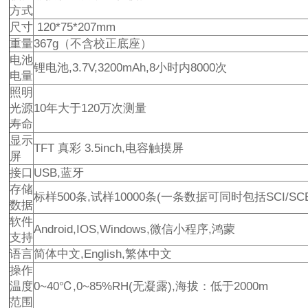
方式
尺寸
120*75*207mm
重量
367g（不含校正底座）
电池
锂电池,3.7V,3200mAh,8小时内8000次
电量
照明
光源
10年大于120万次测量
寿命
显示
TFT 真彩 3.5inch,电容触摸屏
屏
接口
USB,蓝牙
存储
标样500条,试样10000条(一条数据可同时包括SCI/SCE
数据
软件
Android,IOS,Windows,微信小程序,鸿蒙
支持
语言
简体中文,English,繁体中文
操作
温度
0~40℃,0~85%RH(无凝露),海拔：低于2000m
范围