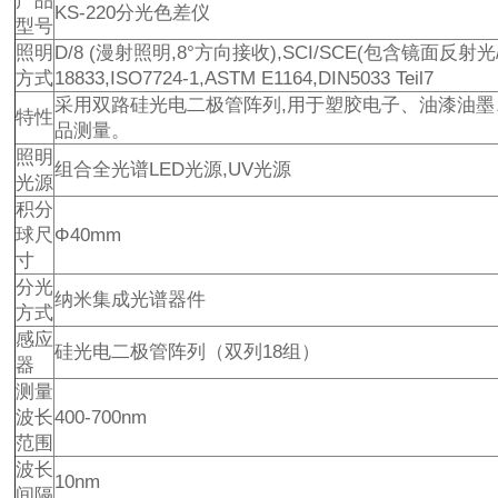
产品
KS-220分光色差仪
型号
照明
D/8 (漫射照明,8°方向接收),SCI/SCE(包含镜面反射光/去
方式
18833,ISO7724-1,ASTM E1164,DIN5033 Teil7
采用双路硅光电二极管阵列,用于塑胶电子、油漆油墨
特性
品测量。
照明
组合全光谱LED光源,UV光源
光源
积分
球尺
Φ40mm
寸
分光
纳米集成光谱器件
方式
感应
硅光电二极管阵列（双列18组）
器
测量
波长
400-700nm
范围
波长
10nm
间隔