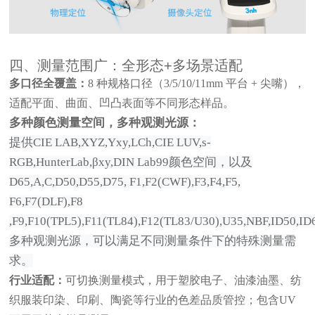
四、测量范围广：全形态+多场景适配
多口径全覆盖：
8 种规格口径（3/5/10/11mm 平台 + 尖嘴），
适配平面、曲面、凹凸表面等不同形态样品。
多种颜色测量空间，多种观测光源：
提供
CIE LAB,XYZ,Yxy,LCh,CIE LUV,s-
RGB,HunterLab,βxy,DIN Lab99颜色空间，以及
D65,A,C,D50,D55,D75, F1,F2(CWF),F3,F4,F5,
F6,F7(DLF),F8
,F9,F10(TPL5),F11(TL84),F12(TL83/U30),U35,NBF,ID50,ID
多种观测光源，可以满足不同测量条件下的特殊测量需
求。
行业适配：
可切换测量模式，用于塑胶电子、油漆油墨、纺
织服装印染、印刷、陶瓷等行业的色差品质管控；包含
UV