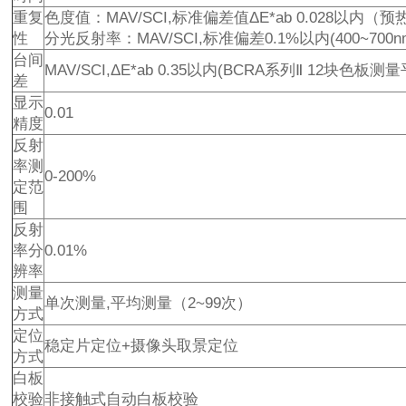
重复
色度值：MAV/SCI,标准偏差值ΔE*ab 0.028以内
性
分光反射率：MAV/SCI,标准偏差0.1%以内(400~700n
台间
MAV/SCI,ΔE*ab 0.35以内(BCRA系列Ⅱ 12块色板测
差
显示
0.01
精度
反射
率测
0-200%
定范
围
反射
率分
0.01%
辨率
测量
单次测量,平均测量（2~99次）
方式
定位
稳定片定位+摄像头取景定位
方式
白板
校验
非接触式自动白板校验