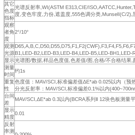
其它
光谱反射率,WI(ASTM E313,CIE/ISO,AATCC,Hunter,
色度
度,变色牢度,力份,遮盖度,555色调分类,Munsell(C/2
指标
观察
者角
2°/10°
度
观测
D65,A,B,C,D50,D55,D75,F1,F2(CWF),F3,F4,F5,F6,F7
光源
B1,LED-B2,LED-B3,LED-B4,LED-B5,LED-BH1
显示
光谱图/数据,样品色度值,色差值/图,合格/不合格结果
测量
约1s
时间
重复
色度值：MAV/SCI,标准偏差值ΔE*ab 0.025以内
性
分光反射率：MAV/SCI,标准偏差0.1%以内(400~700n
台间
MAV/SCI,ΔE*ab 0.3以内(BCRA系列Ⅱ 12块色板测量
差
显示
0.01
精度
反射
率测
0-200%