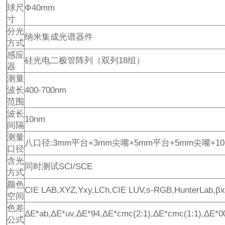
球尺
Φ40mm
寸
分光
纳米集成光谱器件
方式
感应
硅光电二极管阵列（双列18组）
器
测量
波长
400-700nm
范围
波长
10nm
间隔
测量
八口径:3mm平台+3mm尖嘴+5mm平台+5mm尖嘴+10
口径
含光
同时测试SCI/SCE
方式
颜色
CIE LAB,XYZ,Yxy,LCh,CIE LUV,s-RGB,HunterLab,βx
空间
色差
ΔE*ab,ΔE*uv,ΔE*94,ΔE*cmc(2:1),ΔE*cmc(1:1),ΔE*0
公式