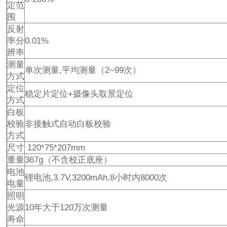
定范
围
反射
率分
0.01%
辨率
测量
单次测量,平均测量（2~99次）
方式
定位
稳定片定位+摄像头取景定位
方式
白板
校验
非接触式自动白板校验
方式
尺寸
120*75*207mm
重量
367g（不含校正底座）
电池
锂电池,3.7V,3200mAh,8小时内8000次
电量
照明
光源
10年大于120万次测量
寿命