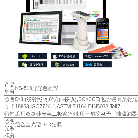
产品
KS-510分光色差仪
型号
照明
D/8 (漫射照明,8°方向接收),SCI/SCE(包含镜面反射光/去
方式
18833,ISO7724-1,ASTM E1164,DIN5033 Teil7
特性
采用双路硅光电二极管阵列,用于塑胶电子、油漆油
照明
组合全光谱LED光源
光源
积分