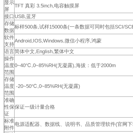
显示
TFT 真彩 3.5inch,电容触摸屏
屏
接口
USB,蓝牙
存储
标样500条,试样15000条(一条数据可同时包括SCI/SCE
数据
软件
Android,IOS,Windows,微信小程序,鸿蒙
支持
语言
简体中文,English,繁体中文
操作
温度
0~40℃,0~85%RH(无凝露),海拔：低于2000m
范围
存储
温度
-20~50℃,0~85%RH(无凝露)
范围
准确
性保
保证一级计量合格
证
标准
电源适配器、数据线、说明书、品质管理软件(官网下
附件