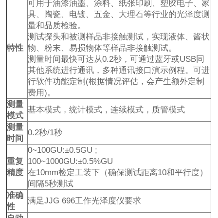
可用于油漆油墨、涂料、纸张印刷、塑胶电子、家
具、陶瓷、电镀、五金、大理石等行业的光泽度测
量和品质检验。
测试探头和被测样品非接触测试，实现液体、酱状
特性
物、粉末、易损物体等样品非接触测试。
测量时间最快可达从0.2秒，可通过蓝牙或USB同
其他系统进行通讯，多种通讯接口演示例程。可进
行软件功能定制(根据情况评估，会产生额外定制
费用)。
测量
基本模式，统计模式，连续模式，质管模式
模式
测量
0.2秒/1秒
时间
0~100GU:±0.5GU ;
重复
100~1000GU:±0.5%GU
精度
在10mm检定工装下（确保测试距离10和平行度）
间隔5秒测试
准确
满足JJG 696工作光泽度仪要求
性