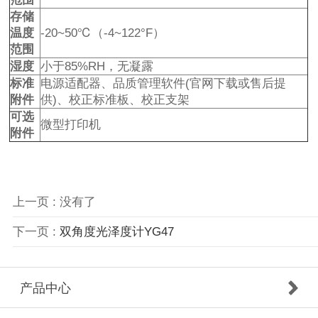
存储
温度
-20~50℃（-4~122°F）
范围
湿度
小于85%RH，无凝露
标准
电源适配器、品质管理软件(官网下载或售后提
附件
供)、校正标准板、校正支架
可选
微型打印机
附件
上一页 : 没有了
下一页 :
双角度光泽度计YG47
产品中心