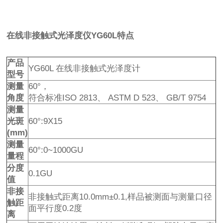
在线非接触式光泽度仪YG60L特点
产品
YG60L 在线非接触式光泽度计
型号
测量
60°，
角度
符合标准ISO 2813、 ASTM D 523、 GB/T 9754
测量
光斑
60°:9X15
(mm)
测量
60°:0~1000GU
量程
分度
0.1GU
值
非接
非接触式距离10.0mm±0.1,样品被测面与测量口径
触距
面平行度0.2度
离