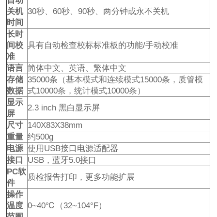
自动
关机
30秒、60秒、90秒、两分钟或永不关机
时间
长时
间校
具有自动检查校标标准板的功能/手动校准
准
语言
简体中文、英语、繁体中文
存储
35000条（基本模式和连续模式15000条，质管模
数据
式10000条，统计模式10000条）
显示
2.3 inch 黑白显示屏
屏
尺寸
140X83X38mm
重量
约500g
电源
使用USB接口电源适配器
接口
USB，蓝牙5.0接口
PC
软
质检报告打印，更多功能扩展
件
操作
温度
0~40℃（32~104°F）
范围