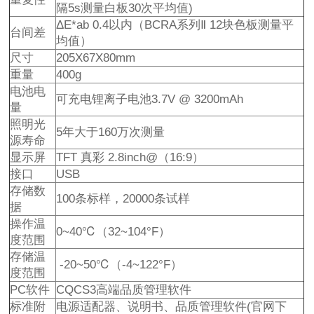
隔5s测量白板30次平均值)
ΔE*ab 0.4以内（BCRA系列Ⅱ 12块色板测量平
台间差
均值）
尺寸
205X67X80mm
重量
400g
电池电
可充电锂离子电池3.7V @ 3200mAh
量
照明光
5年大于160万次测量
源寿命
显示屏
TFT 真彩 2.8inch@（16:9）
接口
USB
存储数
100条标样，20000条试样
据
操作温
0~40℃（32~104°F）
度范围
存储温
-20~50℃（-4~122°F）
度范围
PC软件
CQCS3高端品质管理软件
标准附
电源适配器、说明书、品质管理软件(官网下