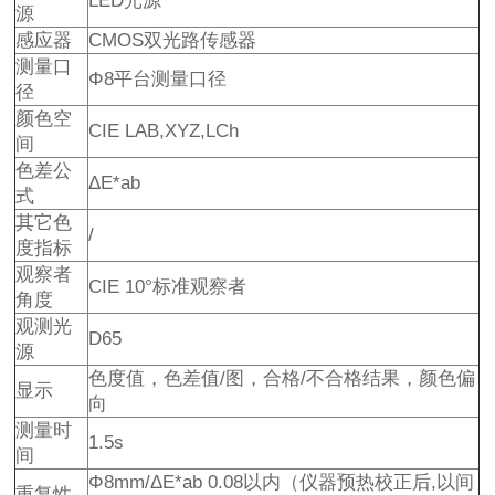
LED光源
源
感应器
CMOS双光路传感器
测量口
Φ8平台测量口径
径
颜色空
CIE LAB,XYZ,LCh
间
色差公
ΔE*ab
式
其它色
/
度指标
观察者
CIE 10°标准观察者
角度
观测光
D65
源
色度值，色差值/图，合格/不合格结果，颜色偏
显示
向
测量时
1.5s
间
Φ8mm/ΔE*ab 0.08以内（仪器预热校正后,以间
重复性