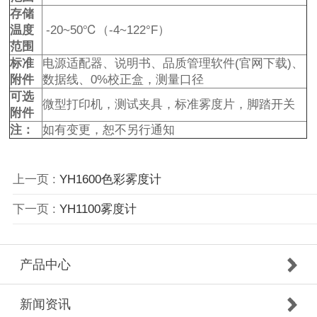
存储
温度
-20~50℃（-4~122°F）
范围
标准
电源适配器、说明书、品质管理软件(官网下载)、
附件
数据线、0%校正盒，测量口径
可选
微型打印机，测试夹具，标准雾度片，脚踏开关
附件
注：
如有变更，恕不另行通知
上一页 :
YH1600色彩雾度计
下一页 :
YH1100雾度计
产品中心
新闻资讯