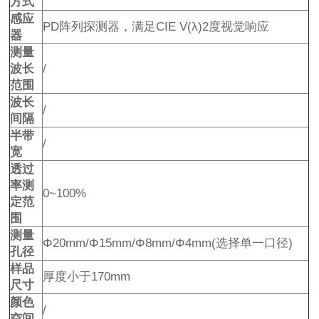
方式
感应
PD阵列探测器，满足CIE V(λ)2度视觉响应
器
测量
波长
/
范围
波长
/
间隔
半带
/
宽
透过
率测
0~100%
定范
围
测量
Φ20mm/Φ15mm/Φ8mm/Φ4mm(选择单一口径)
孔径
样品
厚度小于170mm
尺寸
颜色
/
空间