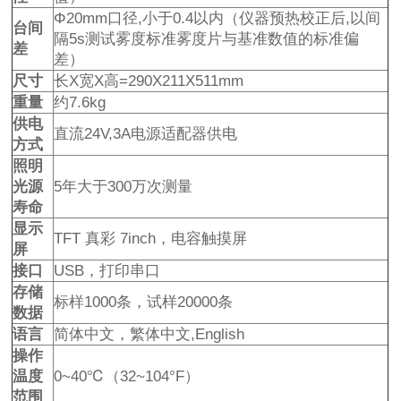
Φ20mm口径,小于0.4以内（仪器预热校正后,以间
台间
隔5s测试雾度标准雾度片与基准数值的标准偏
差
差）
尺寸
长X宽X高=290X211X511mm
重量
约7.6kg
供电
直流24V,3A电源适配器供电
方式
照明
光源
5年大于300万次测量
寿命
显示
TFT 真彩 7inch，电容触摸屏
屏
接口
USB，打印串口
存储
标样1000条，试样20000条
数据
语言
简体中文，繁体中文,English
操作
温度
0~40℃（32~104°F）
范围