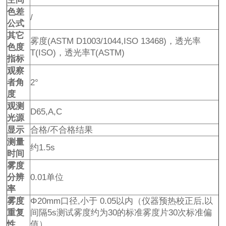
色差
/
公式
其它
雾度(ASTM D1003/1044,ISO 13468)，透光率
色度
T(ISO)，透光率T(ASTM)
指标
观察
者角
2°
度
观测
D65,A,C
光源
显示
合格/不合格结果
测量
约1.5s
时间
雾度
分辨
0.01单位
率
雾度
Φ20mm口径,小于 0.05以内（仪器预热校正后,以
重复
间隔5s测试雾度约为30的标准雾度片30次标准偏
性
值）