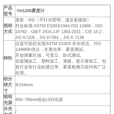
产品
YH1200雾度计
型号
透射：0/D（平行光照明，漫反射接收）
照明
符合标准:ASTM D1003/1044,ISO 13468，ISO
方式
14782，GB/T 2410,JJF 1303-2011，CIE 15.2，
JIS K7105，JIS K7361，JIS K 7136
仪器可轻松实现ASTM D1003 非补偿法、ISO
13468补偿法，全透光率、雾度测试。
开放测量区域，可竖立、卧式测试。
特性
在玻璃加工、塑料加工、薄膜、显示屏加工、包
装行业等行业的透过率、雾度检测方面均有广泛
应用。
积分
球尺
Φ154mm
寸
照明
400~700nm组合LED光源
光源
分光
/