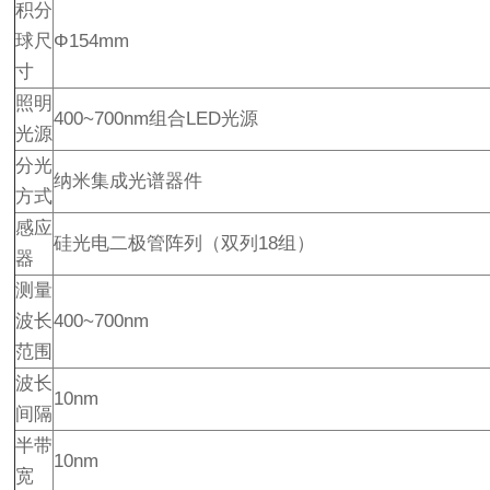
积分
球尺
Φ154mm
寸
照明
400~700nm组合LED光源
光源
分光
纳米集成光谱器件
方式
感应
硅光电二极管阵列（双列18组）
器
测量
波长
400~700nm
范围
波长
10nm
间隔
半带
10nm
宽