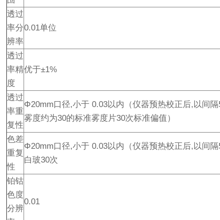
透过
率分
0.01单位
辨率
透过
率精
优于±1%
度
透过
Φ20mm口径,小于 0.03以内（仪器预热校正后,以间隔
率重
雾度约为30的标准雾度片30次标准偏值）
复性
色差
Φ20mm口径,小于 0.03以内（仪器预热校正后,以间隔
重复
白玻30次
性
铂钴
色度
0.01
分辨