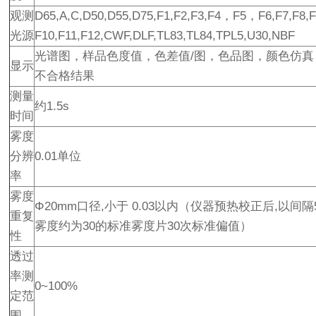
观测
D65,A,C,D50,D55,D75,F1,F2,F3,F4，F5，F6,F7,F8,
光源
F10,F11,F12,CWF,DLF,TL83,TL84,TPL5,U30,NBF
光谱图，样品色度值，色差值/图，色品图，颜色仿真
显示
不合格结果
测量
约1.5s
时间
雾度
分辨
0.01单位
率
雾度
Φ20mm口径,小于 0.03以内（仪器预热校正后,以间隔
重复
雾度约为30的标准雾度片30次标准偏值）
性
透过
率测
0~100%
定范
围