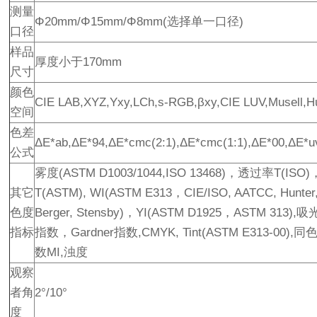
测量
Φ20mm/Φ15mm/Φ8mm(选择单一口径)
口径
样品
厚度小于170mm
尺寸
颜色
CIE LAB,XYZ,Yxy,LCh,s-RGB,βxy,CIE LUV,Musell,H
空间
色差
ΔE*ab,ΔE*94,ΔE*cmc(2:1),ΔE*cmc(1:1),ΔE*00,ΔE*
公式
雾度(ASTM D1003/1044,ISO 13468)，透过率T(IS
其它
T(ASTM), WI(ASTM E313，CIE/ISO, AATCC, Hunter,
色度
Berger, Stensby)，YI(ASTM D1925，ASTM 313)
指标
指数，Gardner指数,CMYK, Tint(ASTM E313-00),
数MI,浊度
观察
者角
2°/10°
度