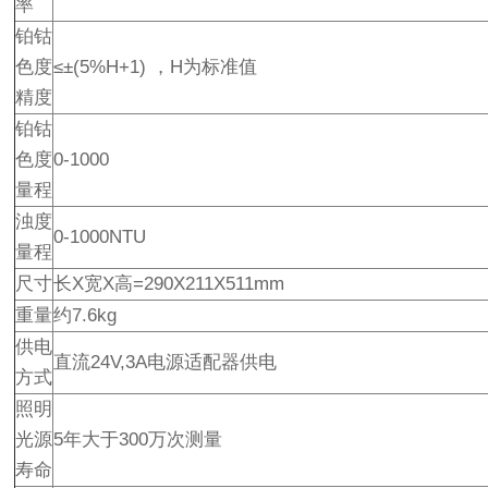
率
铂钴
色度
≤±(5%H+1) ，H为标准值
精度
铂钴
色度
0-1000
量程
浊度
0-1000NTU
量程
尺寸
长X宽X高=290X211X511mm
重量
约7.6kg
供电
直流24V,3A电源适配器供电
方式
照明
光源
5年大于300万次测量
寿命