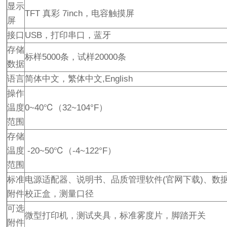
显示
TFT 真彩 7inch，电容触摸屏
屏
接口
USB，打印串口，蓝牙
存储
标样5000条，试样20000条
数据
语言
简体中文，繁体中文,English
操作
温度
0~40℃（32~104°F）
范围
存储
温度
-20~50℃（-4~122°F）
范围
标准
电源适配器、说明书、品质管理软件(官网下载)、数据
附件
校正盒，测量口径
可选
微型打印机，测试夹具，标准雾度片，脚踏开关
附件