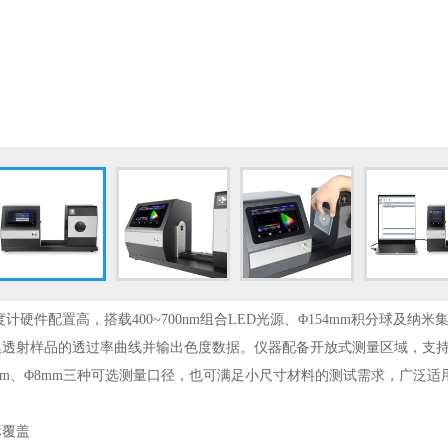
雾度计硬件配置高，搭载400~700nm组合LED光源、Φ154mm积分球及
集透射样品的透过率曲线并输出色度数据。仪器配备开放式测量区域，支
15mm、Φ8mm三种可选测量口径，也可满足小尺寸材料的测试需求，广
标覆盖