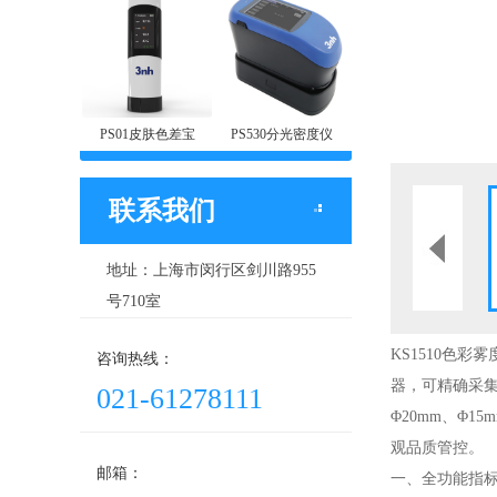
PS01皮肤色差宝
PS530分光密度仪
联系我们
地址：上海市闵行区剑川路955
号710室
KS1510色彩
咨询热线：
器，可精确采
021-61278111
Φ20mm、Φ
观品质管控。
邮箱：
一、全功能指