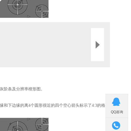
面有灰阶条及分辨率楔形图。

缘和下边缘的离4个圆形很近的四个空心箭头标示了4:3的格
QQ咨询
