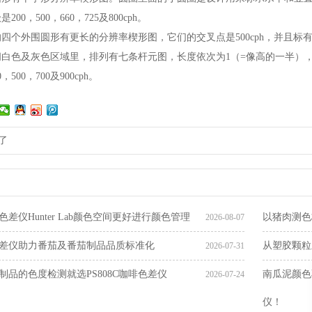
00，500，660，725及800cph。
四个外围圆形有更长的分辨率楔形图，它们的交叉点是500cph，并且标有从2
白色及灰色区域里，排列有七条杆元图，长度依次为1（=像高的一半），2,4,
，500，700及900cph。
有了
差仪Hunter Lab颜色空间更好进行颜色管理
以猪肉测色标
2026-08-07
差仪助力番茄及番茄制品品质标准化
从塑胶颗粒
2026-07-31
制品的色度检测就选PS808C咖啡色差仪
南瓜泥颜色
2026-07-24
仪！