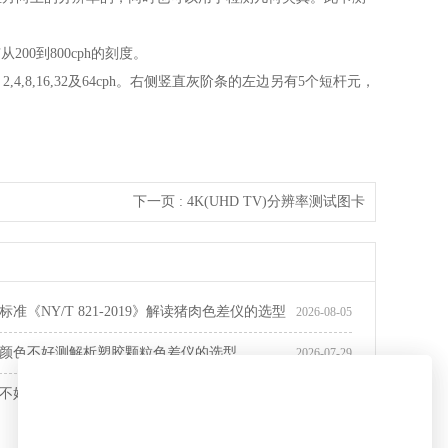
00到800cph的刻度。
8,16,32及64cph。右侧竖直灰阶条的左边另有5个短杆元，
下一页 :
4K(UHD TV)分辨率测试图卡
准《NY/T 821-2019》解读猪肉色差仪的选型
2026-08-05
颜色不好测解析塑胶颗粒色差仪的选型
2026-07-29
不好测？南瓜泥颜色测量选PS809大口径色差
2026-07-22