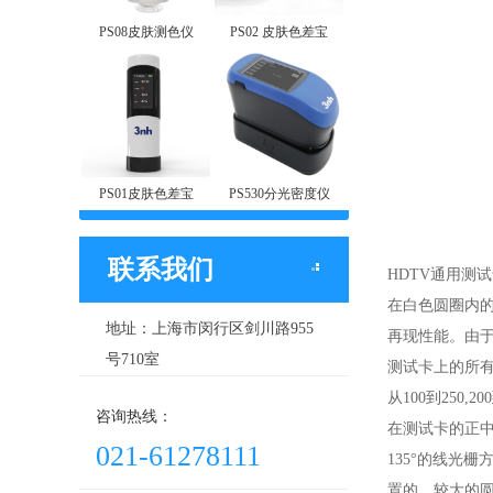
PS08皮肤测色仪
PS02 皮肤色差宝
PS01皮肤色差宝
PS530分光密度仪
联系我们
HDTV通用测
在白色圆圈内的
地址：上海市闵行区剑川路955
再现性能。由
号710室
测试卡上的所有
从100到250,
咨询热线：
在测试卡的正中心
021-61278111
135°的线光
置的。较大的