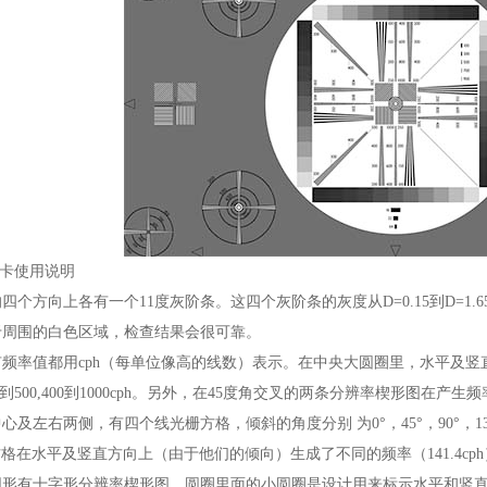
试卡使用说明
四个方向上各有一个11度灰阶条。这四个灰阶条的灰度从D=0.15到D=
于周围的白色区域，检查结果会很可靠。
频率值都用cph（每单位像高的线数）表示。在中央大圆圈里，水平及
200到500,400到1000cph。另外，在45度角交叉的两条分辨率楔形图在产生频率
及左右两侧，有四个线光栅方格，倾斜的角度分别 为0°，45°，90°，13
栅方格在水平及竖直方向上（由于他们的倾向）生成了不同的频率（141.4cp
圆形有十字形分辨率楔形图。圆圈里面的小圆圈是设计用来标示水平和竖